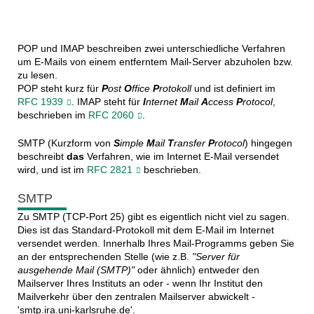
POP und IMAP beschreiben zwei unterschiedliche Verfahren
um E-Mails von einem entferntem Mail-Server abzuholen bzw.
zu lesen.
POP steht kurz für
P
ost
O
ffice
P
rotokoll
und ist definiert im
RFC 1939
. IMAP steht für
I
nternet
M
ail
A
ccess
P
rotocol
,
beschrieben im
RFC 2060
.
SMTP (Kurzform von
S
imple
M
ail
T
ransfer
P
rotocol
) hingegen
beschreibt
das
Verfahren, wie im Internet E-Mail versendet
wird, und ist im
RFC 2821
beschrieben.
SMTP
Zu SMTP (TCP-Port 25) gibt es eigentlich nicht viel zu sagen.
Dies ist das Standard-Protokoll mit dem E-Mail im Internet
versendet werden. Innerhalb Ihres Mail-Programms geben Sie
an der entsprechenden Stelle (wie z.B.
"Server für
ausgehende Mail (SMTP)"
oder ähnlich) entweder den
Mailserver Ihres Instituts an oder - wenn Ihr Institut den
Mailverkehr über den zentralen Mailserver abwickelt -
'smtp.ira.uni-karlsruhe.de'.