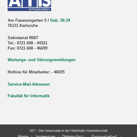
Am Fasanengarten 5 /
Geb. 50.34
76131 Karlsruhe
Sekretariat R007
Tel.: 0721 608 - 44321
Fax: 0721 608 - 46699
Wartungs- und Störungsmeldungen
Hotline für Mitarbeiter: - 46655
Service-Mail-Adressen
Fakultät für Informatik
KIT – Die Universität in der Helmholtz-Gemeinschaft
letzte Änderung: 25.02.2021
Home
Impressum
Datenschutz
Barrierefreiheit